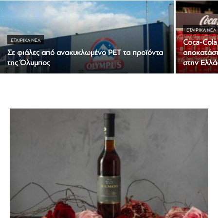
ΕΤΑΙΡΙΚΆ ΝΈΑ
ΕΤΑΙΡΙΚΆ ΝΈΑ
Coca-Cola
Σε φιάλες από ανακυκλωμένο PET τα προϊόντα
αποκατάσ
της Όλυμπος
στην Ελλ