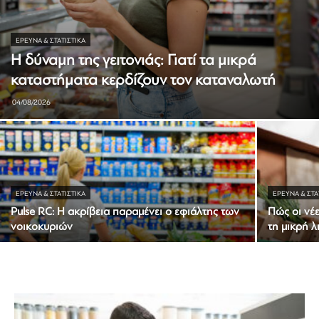
ΈΡΕΥΝΑ & ΣΤΑΤΙΣΤΙΚΆ
Η δύναμη της γειτονιάς: Γιατί τα μικρά
καταστήματα κερδίζουν τον καταναλωτή
04/08/2026
ΈΡΕΥΝΑ & ΣΤΑΤΙΣΤΙΚΆ
ΈΡΕΥΝΑ & ΣΤΑ
Pulse RC: Η ακρίβεια παραμένει ο εφιάλτης των
Πώς οι νέ
νοικοκυριών
τη μικρή λ