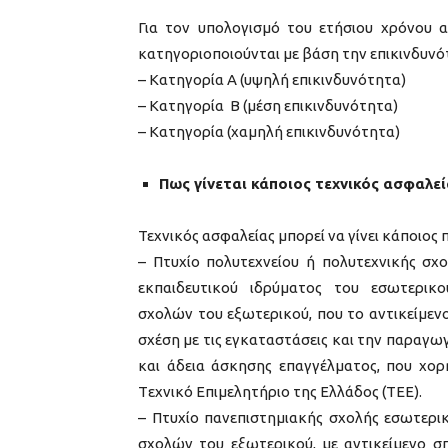
Για τον υπολογισμό του ετήσιου χρόνου α
κατηγοριοποιούνται με βάση την επικινδυνό
– Κατηγορία Α (υψηλή επικινδυνότητα)
– Κατηγορία Β (μέση επικινδυνότητα)
– Κατηγορία (χαμηλή επικινδυνότητα)
Πως γίνεται κάποιος τεχνικός ασφαλεί
Τεχνικός ασφαλείας μπορεί να γίνει κάποιος π
– Πτυχίο πολυτεχνείου ή πολυτεχνικής σχ
εκπαιδευτικού ιδρύματος του εσωτερικ
σχολών του εξωτερικού, που το αντικείμεν
σχέση με τις εγκαταστάσεις και την παραγωγ
και άδεια άσκησης επαγγέλματος, που χορ
Tεχνικό Eπιμελητήριο της Eλλάδος (TEE).
– Πτυχίο πανεπιστημιακής σχολής εσωτερι
σχολών του εξωτερικού, με αντικείμενο σ