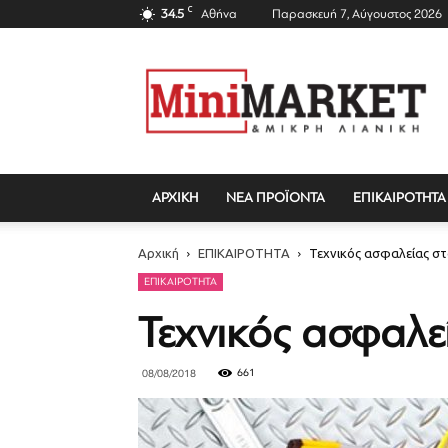
C
34.5
Αθήνα
Παρασκευή 7, Αύγουστος 2026
Mini
Market
Magazine
ΑΡΧΙΚΗ
ΝΕΑ ΠΡΟΪΟΝΤΑ
ΕΠΙΚΑΙΡΟΤΗΤΑ
Αρχική
ΕΠΙΚΑΙΡΟΤΗΤΑ
Τεχνικός ασφαλείας στ
ΕΠΙΚΑΙΡΟΤΗΤΑ
Τεχνικός ασφαλεί
661
08/08/2018