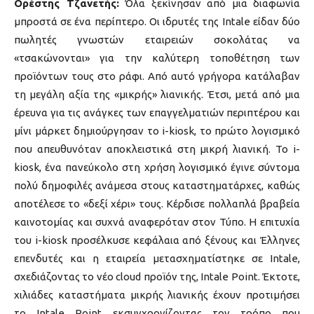
Oρέστης Τζανετής:
Όλα ξεκίνησαν από μια διαφωνία
μπροστά σε ένα περίπτερο. Οι ιδρυτές της Intale είδαν δύο
πωλητές γνωστών εταιρειών σοκολάτας να
«τσακώνονται» για την καλύτερη τοποθέτηση των
προϊόντων τους στο ράφι. Από αυτό γρήγορα κατάλαβαν
τη μεγάλη αξία της «μικρής» λιανικής. Έτσι, μετά από μια
έρευνα για τις ανάγκες των επαγγελματιών περιπτέρου και
μίνι μάρκετ δημιούργησαν το i-kiosk, το πρώτο λογισμικό
που απευθυνόταν αποκλειστικά στη μικρή λιανική. Το i-
kiosk, ένα πανεύκολο στη χρήση λογισμικό έγινε σύντομα
πολύ δημοφιλές ανάμεσα στους καταστηματάρχες, καθώς
αποτέλεσε το «δεξί χέρι» τους. Κέρδισε πολλαπλά βραβεία
καινοτομίας και συχνά αναφερόταν στον Τύπο. Η επιτυχία
του i-kiosk προσέλκυσε κεφάλαια από ξένους και Έλληνες
επενδυτές και η εταιρεία μετασχηματίστηκε σε Intale,
σχεδιάζοντας το νέο cloud προϊόν της, Intale Point. Έκτοτε,
χιλιάδες καταστήματα μικρής λιανικής έχουν προτιμήσει
το Intale Point εκσυγχρονίζοντας τον τρόπο που