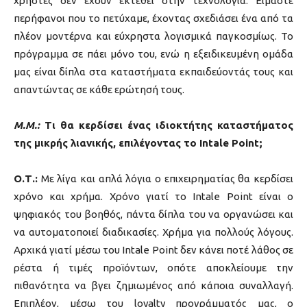
χρήστες δεν έχουν εκτεθεί στην τεχνολογία. Είμαστε
περήφανοι που το πετύχαμε, έχοντας σχεδιάσει ένα από τα
πλέον μοντέρνα και εύχρηστα λογισμικά παγκοσμίως. Το
πρόγραμμα σε πάει μόνο του, ενώ η εξειδικευμένη ομάδα
μας είναι δίπλα στα καταστήματα εκπαιδεύοντάς τους και
απαντώντας σε κάθε ερώτησή τους.
Μ.Μ.:
Τι θα κερδίσει ένας ιδιοκτήτης καταστήματος
της μικρής λιανικής, επιλέγοντας το Intale Point;
Ο.Τ.:
Με λίγα και απλά λόγια ο επιχειρηματίας θα κερδίσει
χρόνο και χρήμα. Χρόνο γιατί το Intale Point είναι ο
ψηφιακός του βοηθός, πάντα δίπλα του να οργανώσει και
να αυτοματοποιεί διαδικασίες. Χρήμα για πολλούς λόγους.
Αρχικά γιατί μέσω του Intale Point δεν κάνει ποτέ λάθος σε
ρέστα ή τιμές προϊόντων, οπότε αποκλείουμε την
πιθανότητα να βγει ζημιωμένος από κάποια συναλλαγή.
Επιπλέον, μέσω του loyalty προγράμματός μας, ο