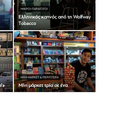
ΜΙΚΡΟΊ ΠΑΡΑΓΩΓΟΊ
Ελληνικός καπνός από τη Wolfway
Tobacco
ΜΊΝΙ ΜΆΡΚΕΤ & ΠΕΡΊΠΤΕΡΑ
α!»
Μίνι μάρκετ τρία σε ένα