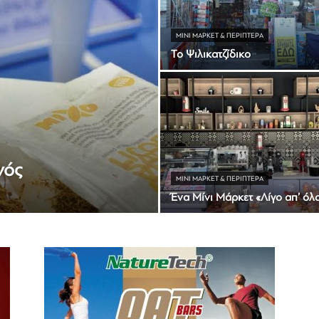
ΜΊΝΙ ΜΆΡΚΕΤ & ΠΕΡΊΠΤΕΡΑ
Το Ψιλικατζίδικο
νός
ΜΊΝΙ ΜΆΡΚΕΤ & ΠΕΡΊΠΤΕΡΑ
Ένα Μίνι Μάρκετ «Λίγο απ’ όλ