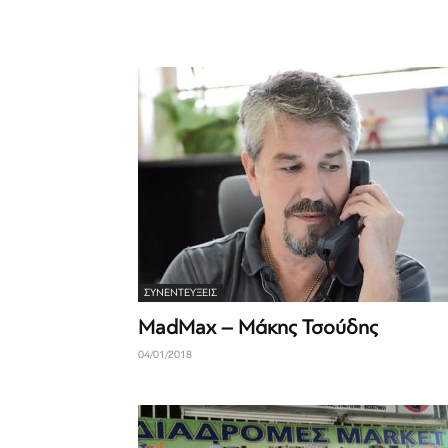
ΣΥΝΕΝΤΕΎΞΕΙΣ
MadMax – Μάκης Τσούδης
04/01/2018