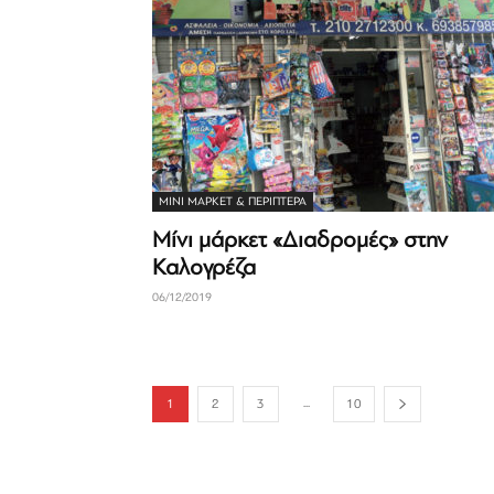
ΜΊΝΙ ΜΆΡΚΕΤ & ΠΕΡΊΠΤΕΡΑ
Μίνι μάρκετ «Διαδρομές» στην
Καλογρέζα
06/12/2019
...
1
2
3
10