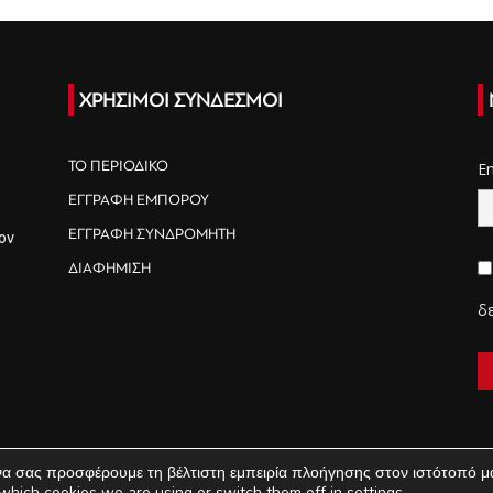
ΧΡΗΣΙΜΟΙ ΣΥΝΔΕΣΜΟΙ
ΤΟ ΠΕΡΙΟΔΙΚΟ
E
ΕΓΓΡΑΦΗ ΕΜΠΟΡΟΥ
ΕΓΓΡΑΦΗ ΣΥΝΔΡΟΜΗΤΗ
ον
ΔΙΑΦΗΜΙΣΗ
δ
να σας προσφέρουμε τη βέλτιστη εμπειρία πλοήγησης στον ιστότοπό μ
which cookies we are using or switch them off in
settings
.