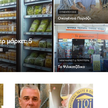
ΣΥΝΕΝΤΕΎΞΕΙΣ
Οικογένεια Ποριάζη
ρ μάρκετ: 5
ι
ΜΊΝΙ ΜΆΡΚΕΤ & ΠΕΡΊΠΤΕΡΑ
Το Ψιλικατζίδικο