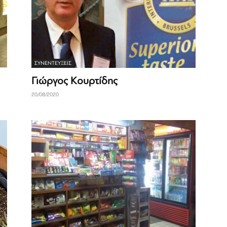
ΣΥΝΕΝΤΕΎΞΕΙΣ
Γιώργος Κουρτίδης
20/08/2020