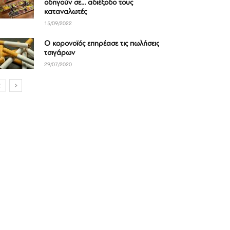
οδηγούν σε… αδιέξοδο τους
καταναλωτές
15/09/2022
Ο κορονοϊός επηρέασε τις πωλήσεις
τσιγάρων
29/07/2020