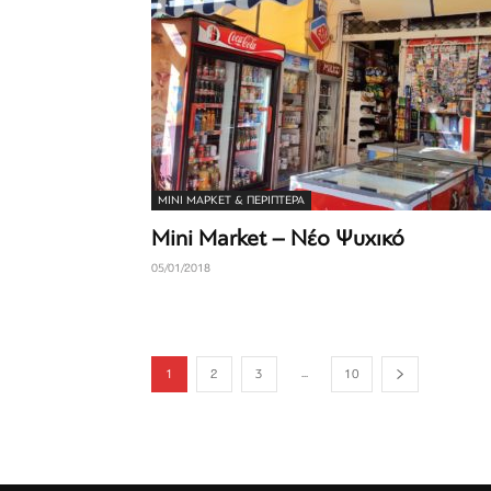
ΜΊΝΙ ΜΆΡΚΕΤ & ΠΕΡΊΠΤΕΡΑ
Mini Market – Νέο Ψυχικό
05/01/2018
...
1
2
3
10