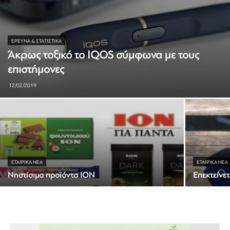
ΈΡΕΥΝΑ & ΣΤΑΤΙΣΤΙΚΆ
Άκρως τοξικό το IQOS σύμφωνα με τους
επιστήμονες
12/02/2019
ΕΤΑΙΡΙΚΆ ΝΈΑ
ΕΤΑΙΡΙΚΆ ΝΈΑ
Νηστίσιμα προϊόντα ΙΟΝ
Επεκτείνετ