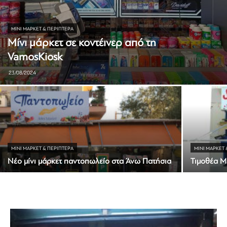
ΜΊΝΙ ΜΆΡΚΕΤ & ΠΕΡΊΠΤΕΡΑ
Μίνι μάρκετ σε κοντέινερ από τη
VamosKiosk
23/08/2024
ΜΊΝΙ ΜΆΡΚΕΤ & ΠΕΡΊΠΤΕΡΑ
ΜΊΝΙ ΜΆΡΚΕΤ 
Νέο μίνι μάρκετ παντοπωλείο στα Άνω Πατήσια
Τιμοθέα M