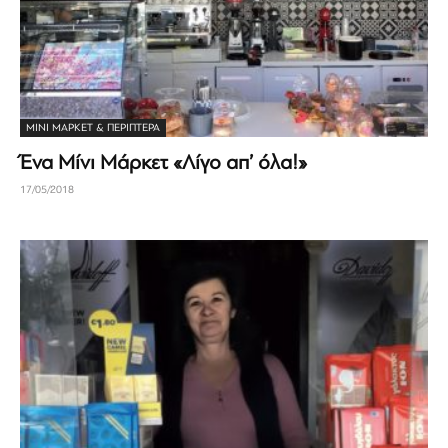
ΜΊΝΙ ΜΆΡΚΕΤ & ΠΕΡΊΠΤΕΡΑ
Ένα Μίνι Μάρκετ «Λίγο απ’ όλα!»
17/05/2018