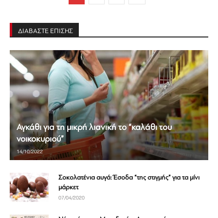
ΔΙΑΒΑΣΤΕ ΕΠΙΣΗΣ
Αγκάθι για τη μικρή λιανική το “καλάθι του
νοικοκυριού”
14/10/2022
Σοκολατένια αυγά: Έσοδα “της στιγμής” για τα μίνι
μάρκετ
07/04/2020